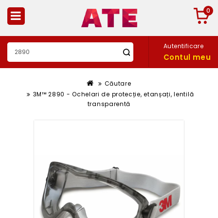
0
Autentificare
Contul meu
Căutare
3M™ 2890 - Ochelari de protecție, etanșați, lentilă
transparentă