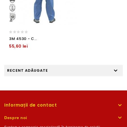
3M 4530 - Combinezon cu gluga, protectie clasa 5 si 6 - marime L -
55,60 lei
RECENT ADĂUGATE
Informații de contact
Despre noi