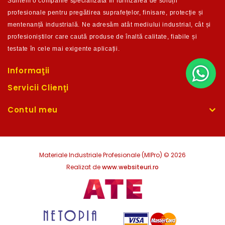
Suntem o companie
specializată în furnizarea de soluții
profesionale pentru pregătirea suprafețelor, finisare, protecție și
m
entenanță industrială. Ne adresăm atât mediului industrial, cât și
profesioniștilor care caută produse de înaltă calitate,
fiabile și
testate în c
ele mai exigente aplicații.
Informaţii
Servicii Clienţi
Contul meu
Materiale Industriale Profesionale (MIPro) © 2026
Realizat de
www.websiteuri.ro