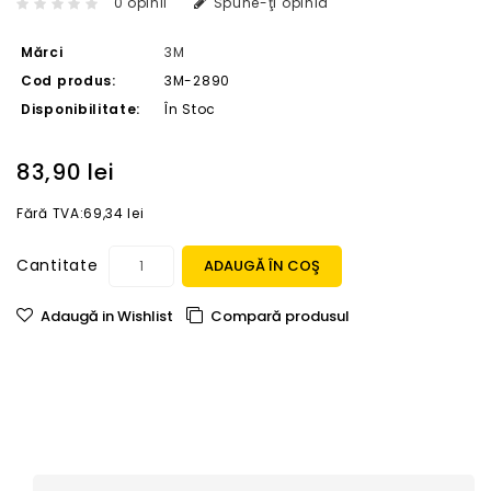
0 opinii
Spune-ţi opinia
Mărci
3M
Cod produs:
3M-2890
Disponibilitate:
În Stoc
83,90 lei
Fără TVA:69,34 lei
Cantitate
ADAUGĂ ÎN COŞ
Adaugă in Wishlist
Compară produsul