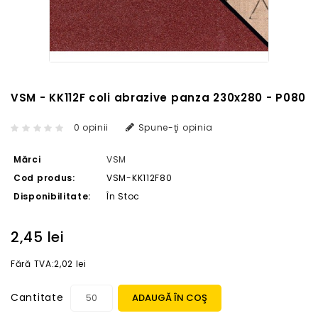
VSM - KK112F coli abrazive panza 230x280 - P080
0 opinii
Spune-ţi opinia
Mărci
VSM
Cod produs:
VSM-KK112F80
Disponibilitate:
În Stoc
2,45 lei
Fără TVA:2,02 lei
Cantitate
ADAUGĂ ÎN COŞ