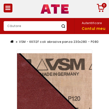
0
Autentificare
Contul meu
VSM - KK112F coli abrazive panza 230x280 - P080