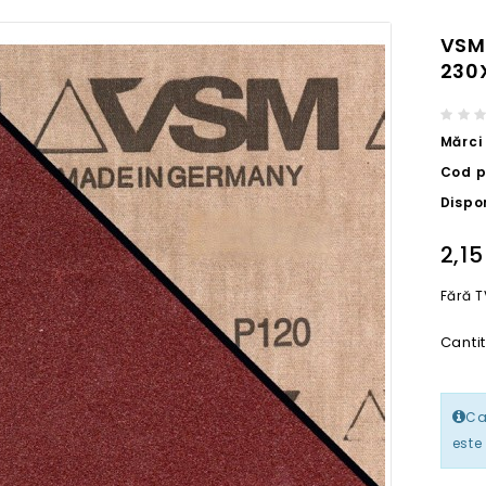
VSM
230
Mărci
Cod p
Dispon
2,15
Fără T
Canti
Ca
este