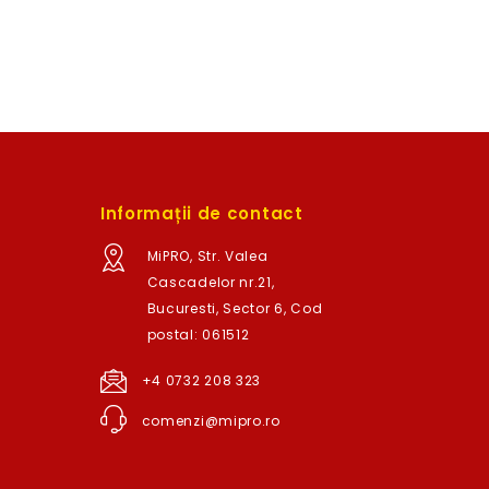
Informații de contact
MiPRO, Str. Valea
Cascadelor nr.21,
Bucuresti, Sector 6, Cod
postal: 061512
+4 0732 208 323
comenzi@mipro.ro