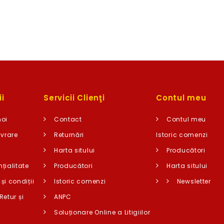
i
Servicii Clienţi
Contul meu
noi
Contact
Contul meu
ivrare
Returnări
Istoric comenzi
Harta sitului
Producători
țialitate
Producători
Harta sitului
și condiții
Istoric comenzi
Newsletter
Retur și
ANPC
i
Soluționare Online a Litigiilor