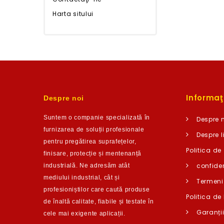
Harta sitului
Informaţi
Despre noi
Suntem o companie
specializată în
Despre 
furnizarea de soluții profesionale
Despre l
pentru pregătirea suprafețelor,
Politica de
finisare, protecție și m
entenanță
confiden
industrială. Ne adresăm atât
mediului industrial, cât și
Termeni 
profesioniștilor care caută produse
Politica de 
de înaltă calitate,
fiabile și testate în
Garanți
c
ele mai exigente aplicații.