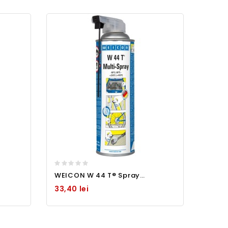
WEICON W 44 T® Spray multifunctional 500ml cu aplicator In stoc
33,40 lei