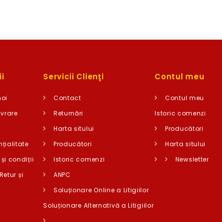
i
Servicii Clienţi
Contul meu
noi
Contact
Contul meu
ivrare
Returnări
Istoric comenzi
Harta sitului
Producători
țialitate
Producători
Harta sitului
și condiții
Istoric comenzi
Newsletter
Retur și
ANPC
i
Soluționare Online a Litigiilor
t
Soluționare Alternativă a Litigiilor