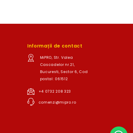
Informații de contact
MiPRO, Str. Valea
Cascadelor nr.21,
Bucuresti, Sector 6, Cod
postal: 061512
+4 0732 208 323
comenzi@mipro.ro