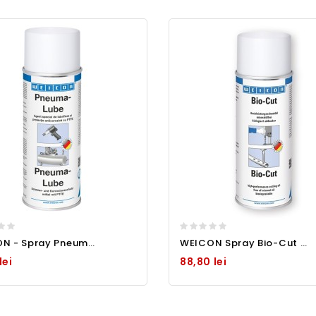
WEICON - Spray Pneuma Lube lubrifiere si mentenanta echip pneumatice - 400 ml
WEICON Spray Bio-Cut - ulei de tăiere pentru toate clasele de oțel 400 ml
lei
88,80 lei