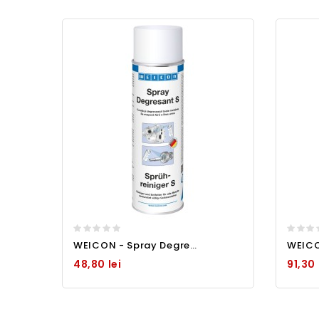
WEICON - Spray Degresant S - 500 ml-
48,80 lei
91,30 