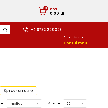
0
COȘ
0,00 LEI
+4 0732 208 323
Autentificare
Contul meu
Spray-uri utile
re
Afisare
Implicit
20