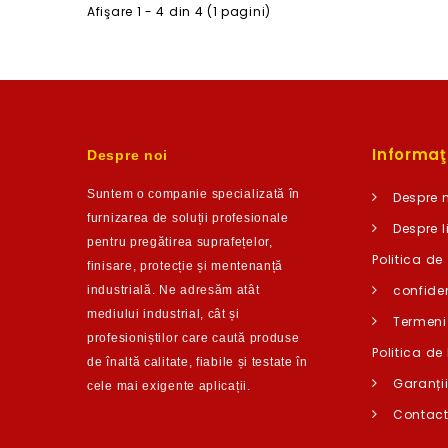
Afişare 1 - 4 din 4 (1 pagini)
Informaţi
Despre noi
Suntem o companie
specializată în
Despre 
furnizarea de soluții profesionale
Despre l
pentru pregătirea suprafețelor,
Politica de
finisare, protecție și m
entenanță
confiden
industrială. Ne adresăm atât
mediului industrial, cât și
Termeni 
profesioniștilor care caută produse
Politica de 
de înaltă calitate,
fiabile și testate în
Garanți
c
ele mai exigente aplicații.
Contac