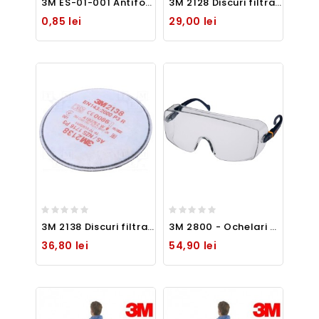
3M ES-01-001 Antifoane interne - Yellow neon (250 per)
3M 2128 Discuri filtrante cu carbon activ pentru protectia tip FFP2 împotriva particulelor solide și lichide
0,85 lei
29,00 lei
3M 2138 Discuri filtrante protectia împotriva particulelor solide și lichide tip FFP3
3M 2800 - Ochelari protectie purtati deasupra ochelarilor de vedere
36,80 lei
54,90 lei