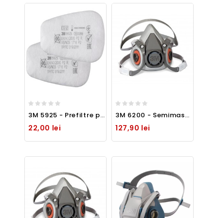
3M 5925 - Prefiltre pentru protectie la particule, asigura o clasa de protectie P2R
3M 6200 - Semimasca elastomerica - marime M
22,00 lei
127,90 lei