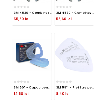
3M 4530 - Combinezon cu gluga, protectie clasa 5 si 6 - marime XL -
3M 4530 - Combinezon cu gluga, protectie clasa 5 si 6 - marime XXL -
55,60 lei
55,60 lei
3M 501 - Capac pentru fixarea prefiltrelor
3M 5911 - Prefiltre pentru protectie la particule, asigura o clasa de protectie P1R
14,50 lei
8,40 lei