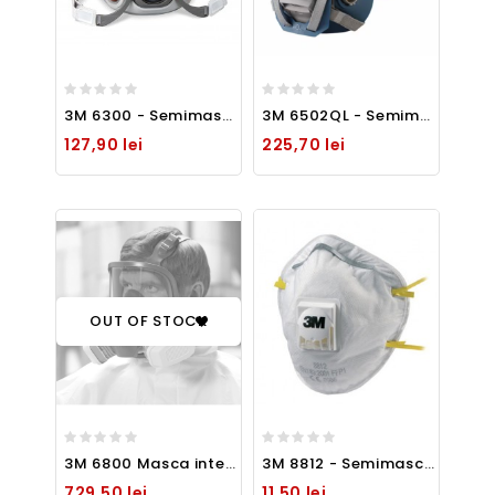
3M 6300 - Semimasca elastomerica - marime L
3M 6502QL - Semimasca elastomerica cu sistem QL - marimea M
127,90 lei
225,70 lei
OUT OF STOCK
3M 6800 Masca integrala elastomerica - marime M
3M 8812 - Semimasca de uz general protectie FFP1
729,50 lei
11,50 lei