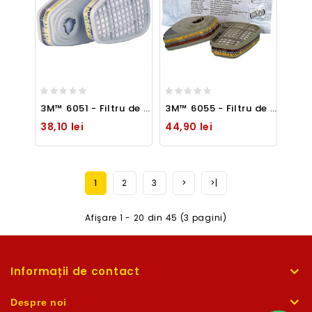
3M™ 6051 - Filtru de protectie A1 pentru mastile 3M din serile 6000 si 7500
3M™ 6055 - Filtru de protectie A2 pentru mastile 3M din serile 6000 si 7500
38,10 lei
44,90 lei
1
2
3
>
>|
Afişare 1 - 20 din 45 (3 pagini)
Informații de contact
Despre noi