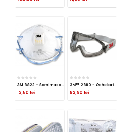
3M 8822 - Semimasca de uz general protectie FFP2
3M™ 2890 - Ochelari de protecție, etanșați, lentilă transparentă
13,50 lei
83,90 lei