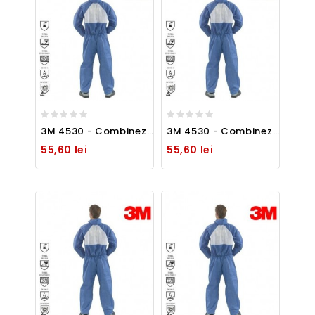
3M 4530 - Combinezon cu gluga, protectie clasa 5 si 6 - marime L -
3M 4530 - Combinezon cu gluga, protectie clasa 5 si 6 - marime M -
55,60 lei
55,60 lei